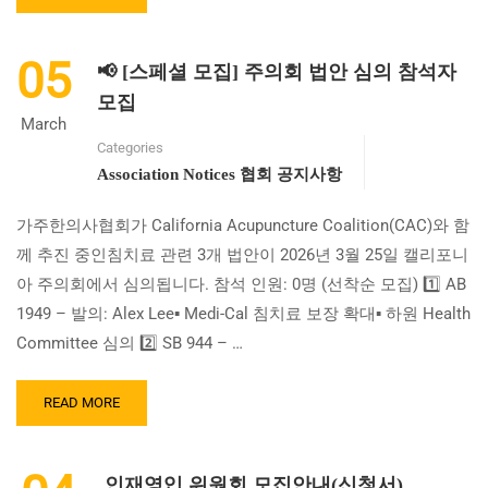
MORE
ABOUT
한
05
📢 [스페셜 모집] 주의회 법안 심의 참석자
의
사
모집
3
March
대
Categories
법
Association Notices 협회 공지사항
안
서
가주한의사협회가 California Acupuncture Coalition(CAC)와 함
명
운
께 추진 중인침치료 관련 3개 법안이 2026년 3월 25일 캘리포니
동
아 주의회에서 심의됩니다. 참석 인원: 0명 (선착순 모집) 1️⃣ AB
참
1949 – 발의: Alex Lee▪ Medi-Cal 침치료 보장 확대▪ 하원 Health
여
하
Committee 심의 2️⃣ SB 944 – …
기
READ
READ MORE
MORE
ABOUT
📢
인재영입 위원회 모집안내(신청서)