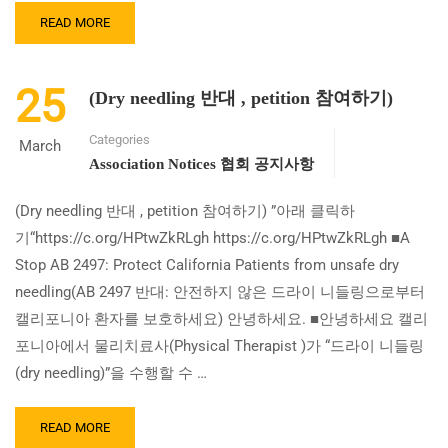
도
READ
READ MORE
로
MORE
AB
ABOUT
1949
SB
법
25
(Dry needling 반대 , petition 참여하기)
944
안
법
심
Categories
안
March
의
심
Association Notices 협회 공지사항
통
의
과
통
(Dry needling 반대 , petition 참여하기) ”아래 클릭하
과
기“https://c.org/HPtwZkRLgh https://c.org/HPtwZkRLgh ■A
Stop AB 2497: Protect California Patients from unsafe dry
needling(AB 2497 반대: 안전하지 않은 드라이 니들링으로부터
캘리포니아 환자를 보호하세요) 안녕하세요. ■안녕하세요 캘리
포니아에서 물리치료사(Physical Therapist )가 “드라이 니들링
(dry needling)”을 수행할 수 …
READ
READ MORE
MORE