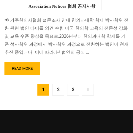
원
Association Notices 협회 공지사항
회
모
📢 가주한의사협회 설문조사 안내 한의과대학 학제 박사학위 전
집
안
환 관련 법안 타이틀 의견 수렴 미국 한의학 교육의 전문성 강화
내
및 교육 수준 향상을 목표로,2026년부터 한의과대학 학제를 기
(신
존 석사학위 과정에서 박사학위 과정으로 전환하는 법안이 현재
청
서)
추진 중입니다. 이에 따라, 본 법안의 공식 …
READ
READ MORE
MORE
ABOUT
한
1
2
3
의
과
대
학
학
제
박