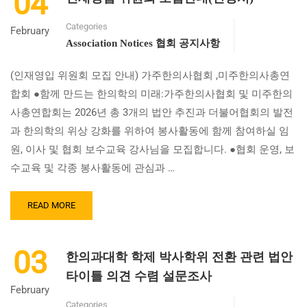
04
[스
페
Categories
셜
February
모
Association Notices 협회 공지사항
집]
주
(인재영입 위원회 모집 안내) 가주한의사협회 ,미주한의사총연
의
합회 ●함께 만드는 한의학의 미래:가주한의사협회 및 미주한의
회
법
사총연합회는 2026년 총 3개의 법안 추진과 더불어협회의 발전
안
과 한의학의 위상 강화를 위하여 봉사활동에 함께 참여하실 임
심
원, 이사 및 협회 보수교육 강사님을 모집합니다. ●협회 운영, 보
의
참
수교육 및 각종 봉사활동에 관심과 …
석
자
READ
READ MORE
모
MORE
집
ABOUT
인
03
한의과대학 학제 박사학위 전환 관련 법안
재
영
타이틀 의견 수렴 설문조사
입
February
위
Categories