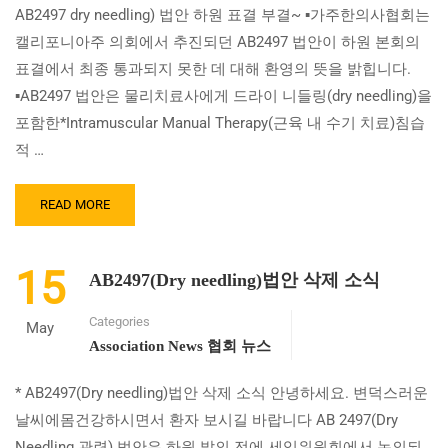
사
AB2497 dry needling) 법안 하원 표결 부결~ ▪가주한의사협회는
수!)
캘리포니아주 의회에서 추진되던 AB2497 법안이 하원 본회의
표결에서 최종 통과되지 못한 데 대해 환영의 뜻을 밝힙니다.
▪AB2497 법안은 물리치료사에게 드라이 니들링(dry needling)을
포함한*Intramuscular Manual Therapy(근육 내 수기 치료)침습
적 …
READ
READ MORE
MORE
ABOUT
물
15
AB2497(Dry needling)법안 삭제 소식
리
치
Categories
료
May
사
Association News 협회 뉴스
AB2497
DRY
* AB2497(Dry needling)법안 삭제 소식 안녕하세요. 변덕스러운
NEEDLING
날씨에몸건강하시면서 환자 보시길 바랍니다 AB 2497(Dry
법
안
Needling 관련) 법안은 하원 발의 전에 세입위원회에서 논의되