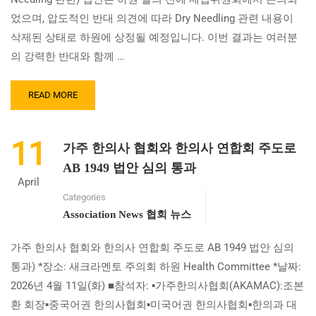
하
었으며, 압도적인 반대 의견에 따라 Dry Needling 관련 내용이
원
삭제된 상태로 하원에 상정될 예정입니다. 이번 결과는 여러분
표
결
의 강력한 반대와 함께 …
부
결
READ
READ MORE
MORE
ABOUT
AB2497(DRY
11
가주 한의사 협회와 한의사 연합회 주도로
NEEDLING)
법
AB 1949 법안 심의 통과
안
April
삭
Categories
제
Association News 협회 뉴스
소
식
가주 한의사 협회와 한의사 연합회 주도로 AB 1949 법안 심의
통과) *장소: 새크라멘토 주의회 하원 Health Committee *날짜:
2026년 4월 11일(화) ■참석자: ▪가주한의사협회(AKAMAC):조본
환 회장▪중국어권 한의사협회▪미국어권 한의사협회▪한의과 대