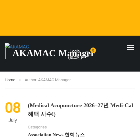
AKAMAC Manager
0
Login
(로그인)
Home
Author: AKAMAC Manager
08
(Medical Acupuncture 2026–27년 Medi-Cal
혜택 사수!)
July
Categories
Association News 협회 뉴스