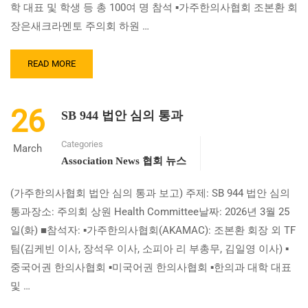
학 대표 및 학생 등 총 100여 명 참석 ▪가주한의사협회 조본환 회
장은새크라멘토 주의회 하원 …
READ
READ MORE
MORE
ABOUT
가
26
SB 944 법안 심의 통과
주
한
Categories
의
March
사
Association News 협회 뉴스
협
회
(가주한의사협회 법안 심의 통과 보고) 주제: SB 944 법안 심의
와
통과장소: 주의회 상원 Health Committee날짜: 2026년 3월 25
한
의
일(화) ■참석자: ▪가주한의사협회(AKAMAC): 조본환 회장 외 TF
사
팀(김케빈 이사, 장석우 이사, 소피아 리 부총무, 김일영 이사) ▪
연
중국어권 한의사협회 ▪미국어권 한의사협회 ▪한의과 대학 대표
합
회
및 …
주